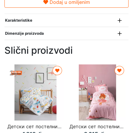
Dodaj u omiljenim
Karakteristike
Dimenzije proizvoda
Slični proizvodi
Детски сет постелнина и навлаки за единичен кревет Sky сина
Детски сет постелнина за единичен кревет Jerry