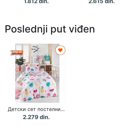
1.812 din.
2.615 din.
Poslednji put viđen
Детски сет постелнина за единичен кревет Kokteyl
2.279 din.