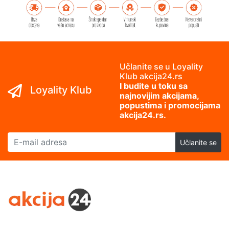
Učlanite se u Loyality
Klub akcija24.rs
I budite u toku sa
Loyality Klub
najnovijim akcijama,
popustima i promocijama
akcija24.rs.
E-mail adresa
Učlanite se