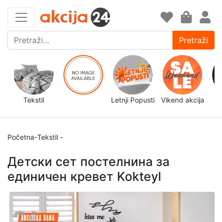
Pretraži
Tekstil
Letnji Popusti
Vikend akcija
d
Početna
-
Tekstil
-
Детски сет постелнина за
единичен кревет Kokteyl