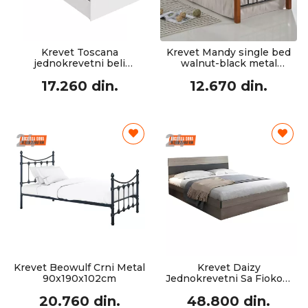
Krevet Toscana
Krevet Mandy single bed
jednokrevetni beli
walnut-black metal
90x200cm
90x190cm
17.260 din.
12.670 din.
Krevet Beowulf Crni Metal
Krevet Daizy
90x190x102cm
Jednokrevetni Sa Fiokom
Svetli Orah-Sivi 120x200cm
20.760 din.
48.800 din.