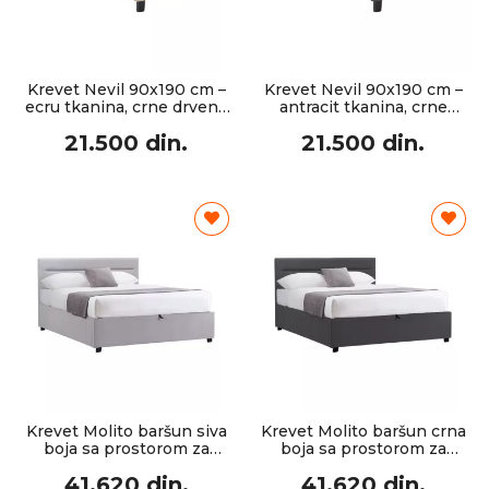
Krevet Nevil 90x190 cm –
Krevet Nevil 90x190 cm –
ecru tkanina, crne drvene
antracit tkanina, crne
noge
drvene noge
21.500 din.
21.500 din.
Krevet Molito baršun siva
Krevet Molito baršun crna
boja sa prostorom za
boja sa prostorom za
odlaganje 120x200cm
odlaganje 120x200cm
41.620 din.
41.620 din.