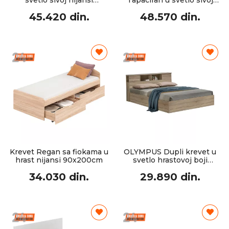
svetlo sivoj nijansi
Tapaciran u svetlo sivoj
90x200cm
boji sa skladištenjem
45.420 din.
48.570 din.
160x200cm
Krevet Regan sa fiokama u
OLYMPUS Dupli krevet u
hrast nijansi 90x200cm
svetlo hrastovoj boji
140x200cm
34.030 din.
29.890 din.