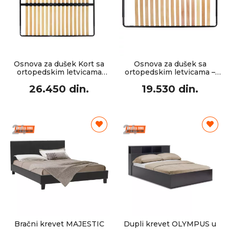
Osnova za dušek Kort sa
Osnova za dušek sa
ortopedskim letvicama
ortopedskim letvicama –
162×195×4 cm
dimenzije 112×185×5 cm
26.450 din.
19.530 din.
Bračni krevet MAJESTIC
Dupli krevet OLYMPUS u