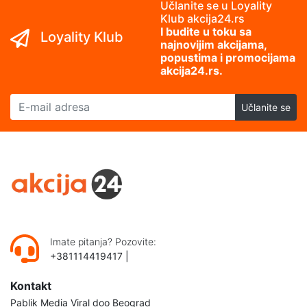
Učlanite se u Loyality
Klub akcija24.rs
I budite u toku sa
Loyality Klub
najnovijim akcijama,
popustima i promocijama
akcija24.rs.
E-mail adresa
Učlanite se
Imate pitanja? Pozovite:
+381114419417
|
Kontakt
Pablik Media Viral doo Beograd