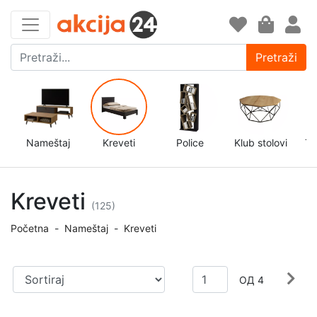
Pretraži
Nameštaj
Kreveti
Police
Klub stolovi
TV
Kreveti
(125)
Početna
-
Nameštaj
-
Kreveti
ОД 4