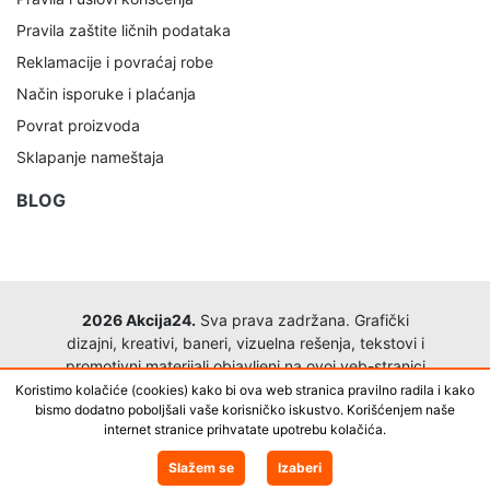
Pravila zaštite ličnih podataka
Reklamacije i povraćaj robe
Način isporuke i plaćanja
Povrat proizvoda
Sklapanje nameštaja
BLOG
2026 Akcija24.
Sva prava zadržana. Grafički
dizajni, kreativi, baneri, vizuelna rešenja, tekstovi i
promotivni materijali objavljeni na ovoj veb-stranici
zaštićeni su i ne smeju se preuzimati, kopirati,
Koristimo kolačiće (cookies) kako bi ova web stranica pravilno radila i kako
bismo dodatno poboljšali vaše korisničko iskustvo. Korišćenjem naše
prerađivati, objavljivati ili koristiti u komercijalne
internet stranice prihvatate upotrebu kolačića.
svrhe bez prethodne pisane saglasnosti Akcija24.
Izrađeno od
BestNetStudio
Dodaj u korpu
Slažem se
Izaberi