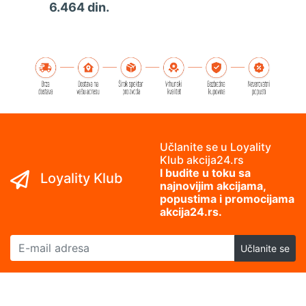
6.464 din.
Učlanite se u Loyality
Klub akcija24.rs
I budite u toku sa
Loyality Klub
najnovijim akcijama,
popustima i promocijama
akcija24.rs.
E-mail adresa
Učlanite se