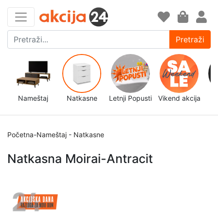
Pretraži
Nameštaj
Natkasne
Letnji Popusti
Vikend akcija
d
Početna
-
Nameštaj
-
Natkasne
Natkasna Moirai-Antracit