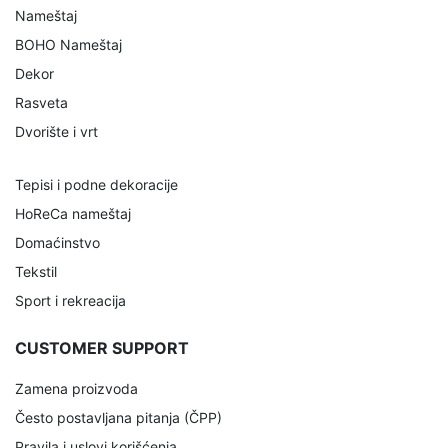
Nameštaj
BOHO Nameštaj
Dekor
Rasveta
Dvorište i vrt
Tepisi i podne dekoracije
HoReCa nameštaj
Domaćinstvo
Tekstil
Sport i rekreacija
CUSTOMER SUPPORT
Zamena proizvoda
Često postavljana pitanja (ČPP)
Pravila i uslovi korišćenja