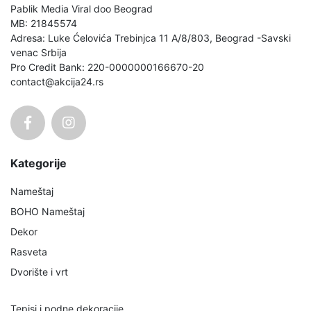
Pablik Media Viral doo Beograd
MB: 21845574
Adresa: Luke Ćelovića Trebinjca 11 A/8/803, Beograd -Savski
venac Srbija
Pro Credit Bank: 220-0000000166670-20
contact@akcija24.rs
Kategorije
Nameštaj
BOHO Nameštaj
Dekor
Rasveta
Dvorište i vrt
Tepisi i podne dekoracije