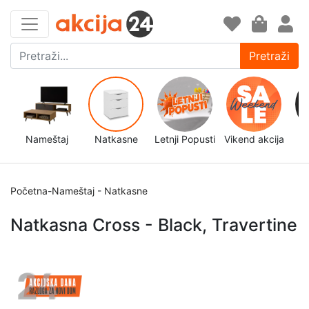
Pretraži
Nameštaj
Natkasne
Letnji Popusti
Vikend akcija
d
Početna
-
Nameštaj
-
Natkasne
Natkasna Cross - Black, Travertine