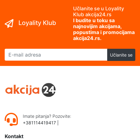
Učlanite se u Loyality
Klub akcija24.rs
I budite u toku sa
Loyality Klub
najnovijim akcijama,
popustima i promocijama
akcija24.rs.
E-mail adresa
Učlanite se
Imate pitanja? Pozovite:
+381114419417
|
Kontakt