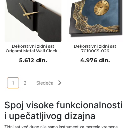
Dekorativni zidni sat
Dekorativni zidni sat
Origami Metal Wall Clock -
70100CS-026
APS097
5.612 din.
4.976 din.
1
2
Sledeća
Spoj visoke funkcionalnosti
i upečatljivog dizajna
Zidni sat već dugo nije samo instrument za merenje vremena,