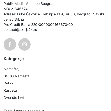
Pablik Media Viral doo Beograd
MB: 21845574
Adresa: Luke Ćelovića Trebinjca 11 A/8/803, Beograd -Savski
venac Srbija
Pro Credit Bank: 220-0000000166670-20
contact@akcija24.rs
Kategorije
Nameštaj
BOHO Nameštaj
Dekor
Rasveta
Dvorište i vrt
Tepisi i podne dekoracije