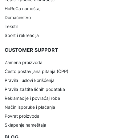
HoReCa nameštaj
Domaćinstvo
Tekstil
Sport i rekreacija
CUSTOMER SUPPORT
Zamena proizvoda
Često postavljana pitanja (ČPP)
Pravila i uslovi korišćenja
Pravila zaštite ličnih podataka
Reklamacije i povraćaj robe
Način isporuke i plaćanja
Povrat proizvoda
Sklapanje nameštaja
BLOG