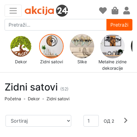
Pretraži
Dekor
Zidni satovi
Slike
Metalne zidne
Z
dekoracije
de
Zidni satovi
(52)
Početna
-
Dekor
-
Zidni satovi
ОД 2