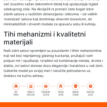
već izuzetno važan dekorativni detalj koji upotpunjuje izgled
celokupnog zida. Na Akcija24.rs pronaći ćete bogat izbor
zidnih satova u različitim dimenzijama i stilovima – od velikih
'oversized' satova koji dominiraju dnevnim boravkom, do
minimalističkih i drvenih modela za spavaću sobu ili kuhinju.
Tihi mehanizmi i kvalitetni
materijali
Naši zidni satovi opremljeni su pouzdanim i tihim mehanizmima
koji rad bez neprijatnog glasnog kuckanja, pružajući vam
potpun mir i opuštanje. Izrađeni od kombinacije metala, drveta i
stakla, ovi satovi donose dozu elegancije i karaktera u vaš dom.
Izaberite model po svojoj meri i naručite jednostavno uz
dostavu na kućnu adresu.