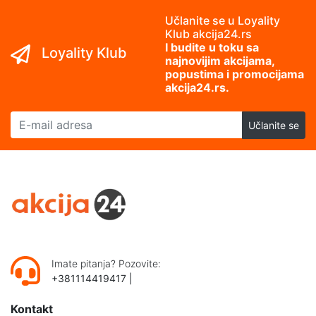
Učlanite se u Loyality
Klub akcija24.rs
I budite u toku sa
Loyality Klub
najnovijim akcijama,
popustima i promocijama
akcija24.rs.
E-mail adresa
Učlanite se
Imate pitanja? Pozovite:
+381114419417
|
Kontakt