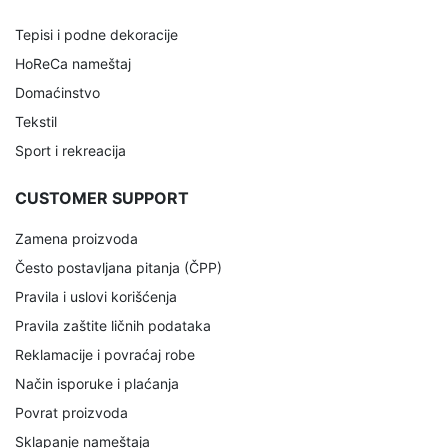
Tepisi i podne dekoracije
HoReCa nameštaj
Domaćinstvo
Tekstil
Sport i rekreacija
CUSTOMER SUPPORT
Zamena proizvoda
Često postavljana pitanja (ČPP)
Pravila i uslovi korišćenja
Pravila zaštite ličnih podataka
Reklamacije i povraćaj robe
Način isporuke i plaćanja
Povrat proizvoda
Sklapanje nameštaja