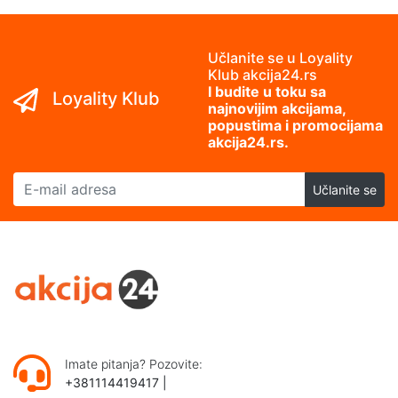
Učlanite se u Loyality
Klub akcija24.rs
I budite u toku sa
Loyality Klub
najnovijim akcijama,
popustima i promocijama
akcija24.rs.
E-mail adresa
Učlanite se
Imate pitanja? Pozovite:
+381114419417
|