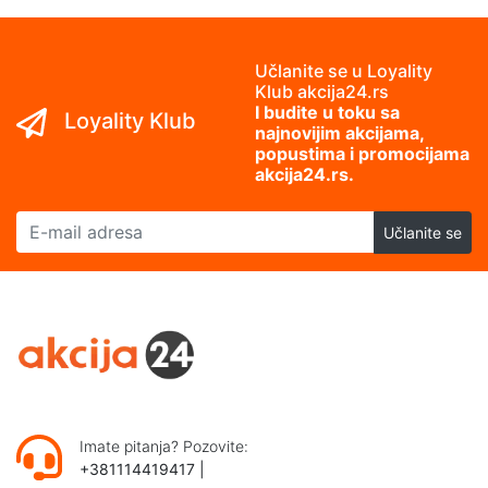
Učlanite se u Loyality
Klub akcija24.rs
I budite u toku sa
Loyality Klub
najnovijim akcijama,
popustima i promocijama
akcija24.rs.
E-mail adresa
Učlanite se
Imate pitanja? Pozovite:
+381114419417
|