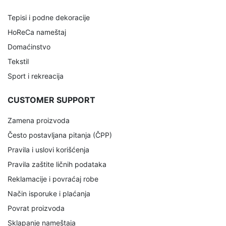
Tepisi i podne dekoracije
HoReCa nameštaj
Domaćinstvo
Tekstil
Sport i rekreacija
CUSTOMER SUPPORT
Zamena proizvoda
Često postavljana pitanja (ČPP)
Pravila i uslovi korišćenja
Pravila zaštite ličnih podataka
Reklamacije i povraćaj robe
Način isporuke i plaćanja
Povrat proizvoda
Sklapanje nameštaja