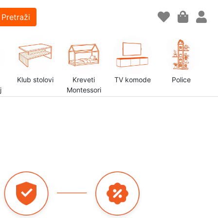
Pretraži
Klub stolovi
Kreveti
TV komode
Police
j
Montessori