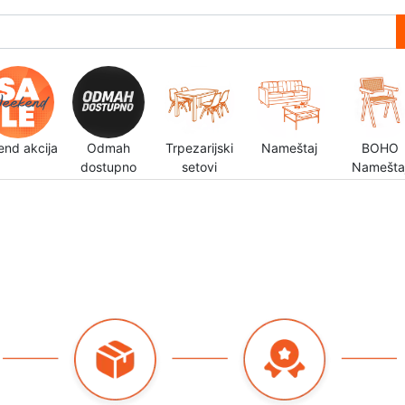
end akcija
Odmah
Trpezarijski
Nameštaj
BOHO
dostupno
setovi
Namešta