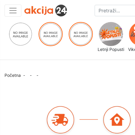
Letnji Popusti
Vik
Početna
-
-
-