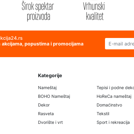
akcija24.rs
E-mail adresa
im akcijama, popustima i promocijama
Kategorije
Nameštaj
Tepisi i podne deko
BOHO Nameštaj
HoReCa nameštaj
Dekor
Domaćinstvo
Rasveta
Tekstil
Dvorište i vrt
Sport i rekreacija