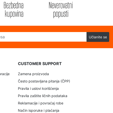
Učlanite se
CUSTOMER SUPPORT
racije
Zamena proizvoda
Često postavljana pitanja (ČPP)
Pravila i uslovi korišćenja
Pravila zaštite ličnih podataka
Reklamacije i povraćaj robe
Način isporuke i plaćanja