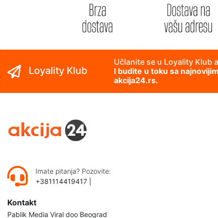
Učlanite se u Loyality Klub 
Loyality Klub
I budite u toku sa najnovij
akcija24.rs.
Imate pitanja? Pozovite:
+381114419417
|
Kontakt
Pablik Media Viral doo Beograd