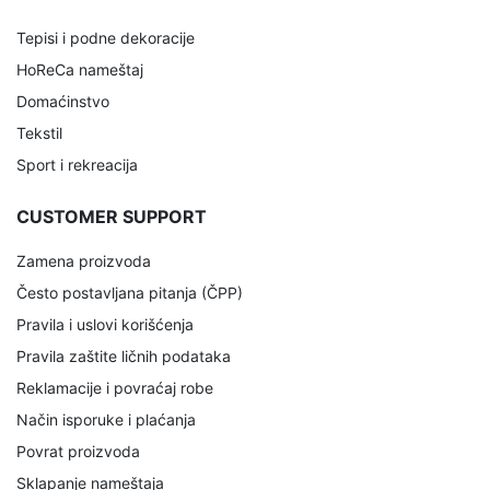
Tepisi i podne dekoracije
HoReCa nameštaj
Domaćinstvo
Tekstil
Sport i rekreacija
CUSTOMER SUPPORT
Zamena proizvoda
Često postavljana pitanja (ČPP)
Pravila i uslovi korišćenja
Pravila zaštite ličnih podataka
Reklamacije i povraćaj robe
Način isporuke i plaćanja
Povrat proizvoda
Sklapanje nameštaja