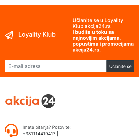
Učlanite se u Loyality
Klub akcija24.rs
I budite u toku sa
Loyality Klub
najnovijim akcijama,
popustima i promocijama
akcija24.rs.
E-mail adresa
Učlanite se
Imate pitanja? Pozovite:
+381114419417
|