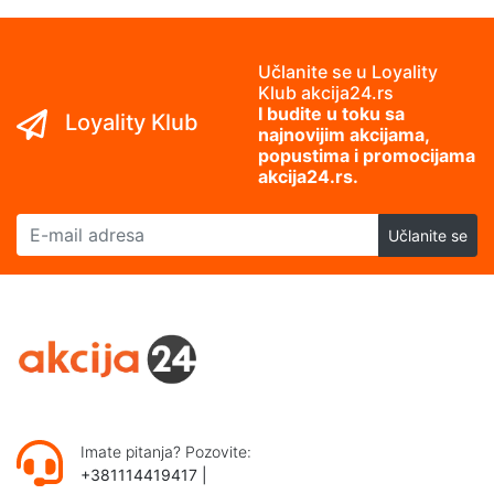
Učlanite se u Loyality
Klub akcija24.rs
I budite u toku sa
Loyality Klub
najnovijim akcijama,
popustima i promocijama
akcija24.rs.
E-mail adresa
Učlanite se
Imate pitanja? Pozovite:
+381114419417
|