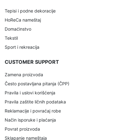
Tepisi i podne dekoracije
HoReCa nameštaj
Domaćinstvo
Tekstil
Sport i rekreacija
CUSTOMER SUPPORT
Zamena proizvoda
Često postavljana pitanja (ČPP)
Pravila i uslovi korišćenja
Pravila zaštite ličnih podataka
Reklamacije i povraćaj robe
Način isporuke i plaćanja
Povrat proizvoda
Sklapanje nameštaja