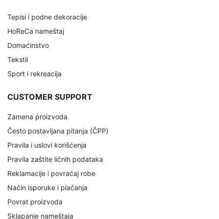
Tepisi i podne dekoracije
HoReCa nameštaj
Domaćinstvo
Tekstil
Sport i rekreacija
CUSTOMER SUPPORT
Zamena proizvoda
Često postavljana pitanja (ČPP)
Pravila i uslovi korišćenja
Pravila zaštite ličnih podataka
Reklamacije i povraćaj robe
Način isporuke i plaćanja
Povrat proizvoda
Sklapanje nameštaja