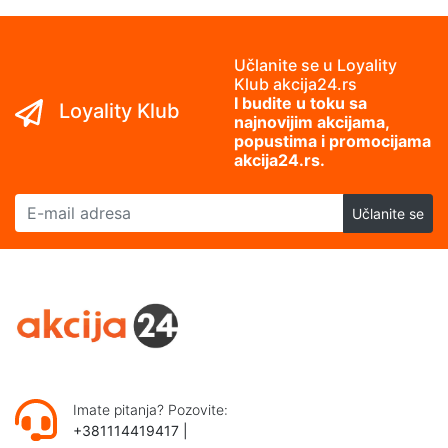
Učlanite se u Loyality
Klub akcija24.rs
I budite u toku sa
Loyality Klub
najnovijim akcijama,
popustima i promocijama
akcija24.rs.
E-mail adresa
Učlanite se
Imate pitanja? Pozovite:
+381114419417
|