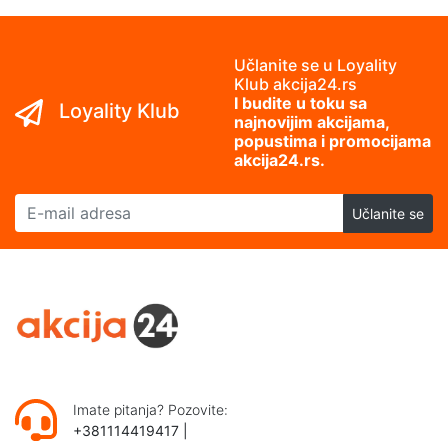
Učlanite se u Loyality
Klub akcija24.rs
I budite u toku sa
Loyality Klub
najnovijim akcijama,
popustima i promocijama
akcija24.rs.
E-mail adresa
Učlanite se
Imate pitanja? Pozovite:
+381114419417
|