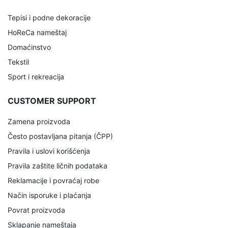
Tepisi i podne dekoracije
HoReCa nameštaj
Domaćinstvo
Tekstil
Sport i rekreacija
CUSTOMER SUPPORT
Zamena proizvoda
Često postavljana pitanja (ČPP)
Pravila i uslovi korišćenja
Pravila zaštite ličnih podataka
Reklamacije i povraćaj robe
Način isporuke i plaćanja
Povrat proizvoda
Sklapanje nameštaja