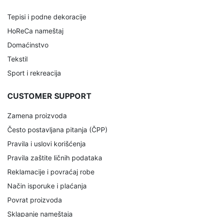
Tepisi i podne dekoracije
HoReCa nameštaj
Domaćinstvo
Tekstil
Sport i rekreacija
CUSTOMER SUPPORT
Zamena proizvoda
Često postavljana pitanja (ČPP)
Pravila i uslovi korišćenja
Pravila zaštite ličnih podataka
Reklamacije i povraćaj robe
Način isporuke i plaćanja
Povrat proizvoda
Sklapanje nameštaja