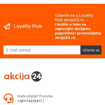
Učlanite se u Loyality
Klub akcija24.rs
I budite u toku sa
Loyality Klub
najnovijim akcijama,
popustima i promocijama
akcija24.rs.
E-mail adresa
Učlanite se
Imate pitanja? Pozovite:
+381114419417
|