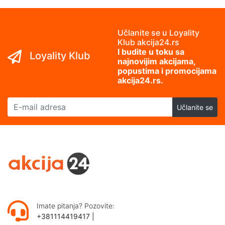
Učlanite se u Loyality
Klub akcija24.rs
I budite u toku sa
Loyality Klub
najnovijim akcijama,
popustima i promocijama
akcija24.rs.
E-mail adresa
Učlanite se
Imate pitanja? Pozovite:
+381114419417
|