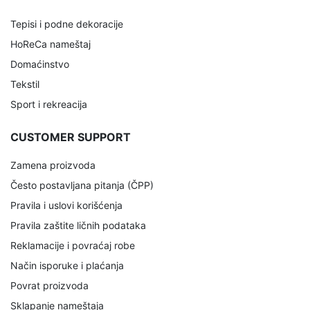
Tepisi i podne dekoracije
HoReCa nameštaj
Domaćinstvo
Tekstil
Sport i rekreacija
CUSTOMER SUPPORT
Zamena proizvoda
Često postavljana pitanja (ČPP)
Pravila i uslovi korišćenja
Pravila zaštite ličnih podataka
Reklamacije i povraćaj robe
Način isporuke i plaćanja
Povrat proizvoda
Sklapanje nameštaja