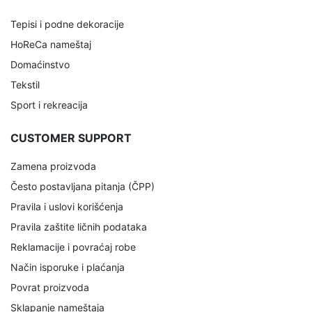
Tepisi i podne dekoracije
HoReCa nameštaj
Domaćinstvo
Tekstil
Sport i rekreacija
CUSTOMER SUPPORT
Zamena proizvoda
Često postavljana pitanja (ČPP)
Pravila i uslovi korišćenja
Pravila zaštite ličnih podataka
Reklamacije i povraćaj robe
Način isporuke i plaćanja
Povrat proizvoda
Sklapanje nameštaja