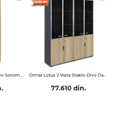
Ormar Amazon 4 Vrata Drvo Sonoma 80x40x200cm
Ormar Lotus 2 Vrata Staklo-Drvo Oak-Dark Grey 160x45x180cm
.
77.610 din.