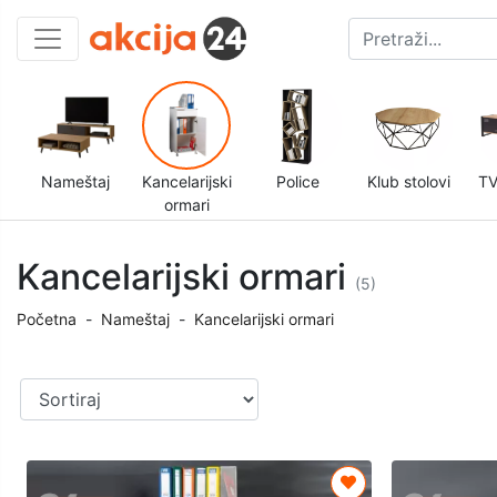
Nameštaj
Kancelarijski
Police
Klub stolovi
TV
ormari
Kancelarijski ormari
(5)
Početna
-
Nameštaj
-
Kancelarijski ormari