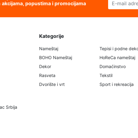
E-mail adresa
im akcijama, popustima i promocijama
Kategorije
Nameštaj
Tepisi i podne deko
BOHO Nameštaj
HoReCa nameštaj
Dekor
Domaćinstvo
Rasveta
Tekstil
Dvorište i vrt
Sport i rekreacija
ac Srbija