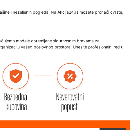
prašine i neželjenih pogleda. Na Akcija24.rs možete pronaći čvrste,
eporučujemo modele opremljene sigurnosnim bravama za
ganizaciju vašeg poslovnog prostora. Unesite profesionalni red u