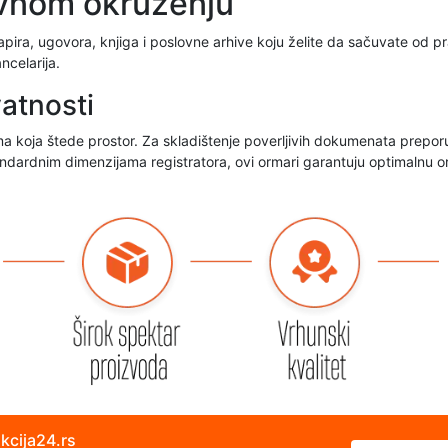
ovnom okruženju
papira, ugovora, knjiga i poslovne arhive koju želite da sačuvate od 
ncelarija.
atnosti
atima koja štede prostor. Za skladištenje poverljivih dokumenata pr
ndardnim dimenzijama registratora, ovi ormari garantuju optimalnu or
akcija24.rs