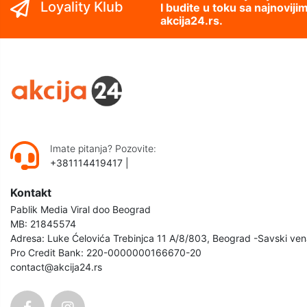
Loyality Klub
I budite u toku sa najnovij
akcija24.rs.
Imate pitanja? Pozovite:
+381114419417
|
Kontakt
Pablik Media Viral doo Beograd
MB: 21845574
Adresa: Luke Ćelovića Trebinjca 11 A/8/803, Beograd -Savski ven
Pro Credit Bank: 220-0000000166670-20
contact@akcija24.rs