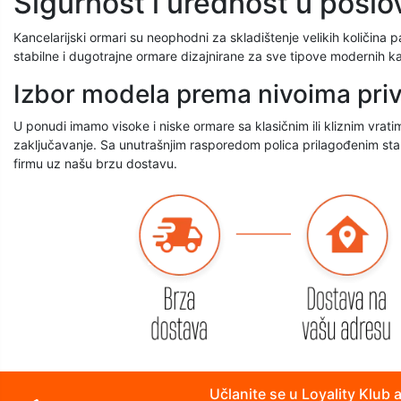
Sigurnost i urednost u posl
Kancelarijski ormari su neophodni za skladištenje velikih količina 
stabilne i dugotrajne ormare dizajnirane za sve tipove modernih ka
Izbor modela prema nivoima priv
U ponudi imamo visoke i niske ormare sa klasičnim ili kliznim vr
zaključavanje. Sa unutrašnjim rasporedom polica prilagođenim sta
firmu uz našu brzu dostavu.
Učlanite se u Loyality Klub 