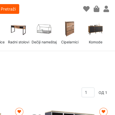
Pretraži
ice
Radni stolovi
Dečiji nameštaj
Cipelarnici
Komode
ОД 1