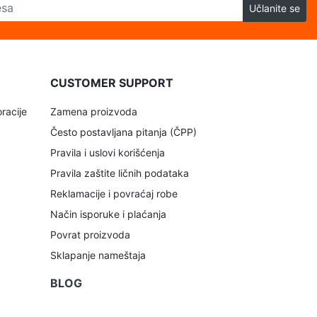
Učlanite se
CUSTOMER SUPPORT
racije
Zamena proizvoda
Često postavljana pitanja (ČPP)
Pravila i uslovi korišćenja
Pravila zaštite ličnih podataka
Reklamacije i povraćaj robe
Način isporuke i plaćanja
Povrat proizvoda
Sklapanje nameštaja
BLOG