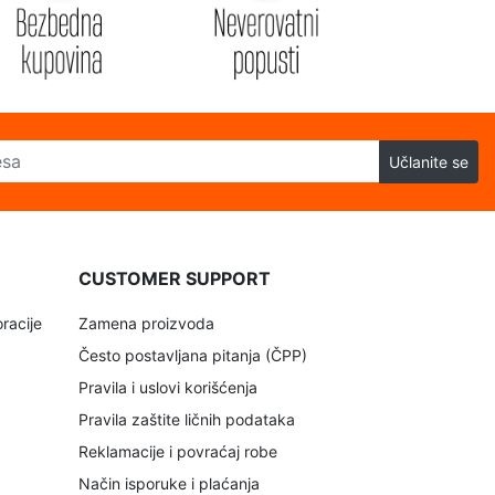
Učlanite se
CUSTOMER SUPPORT
racije
Zamena proizvoda
Često postavljana pitanja (ČPP)
Pravila i uslovi korišćenja
Pravila zaštite ličnih podataka
Reklamacije i povraćaj robe
Način isporuke i plaćanja