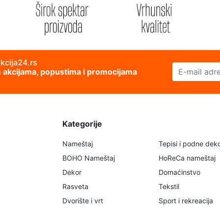
akcija24.rs
E-mail adresa
im akcijama, popustima i promocijama
Kategorije
Nameštaj
Tepisi i podne deko
BOHO Nameštaj
HoReCa nameštaj
Dekor
Domaćinstvo
Rasveta
Tekstil
Dvorište i vrt
Sport i rekreacija