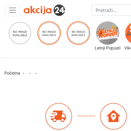
Letnji Popusti
Vik
Početna
-
-
-