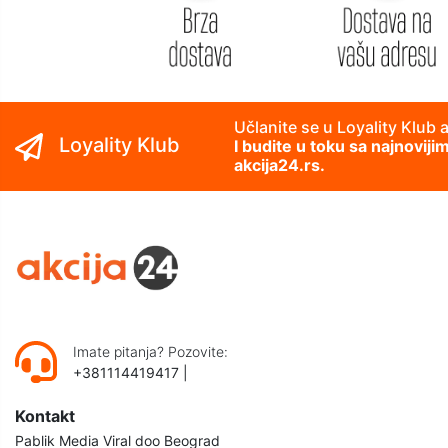
Učlanite se u Loyality Klub 
Loyality Klub
I budite u toku sa najnovij
akcija24.rs.
Imate pitanja? Pozovite:
+381114419417
|
Kontakt
Pablik Media Viral doo Beograd