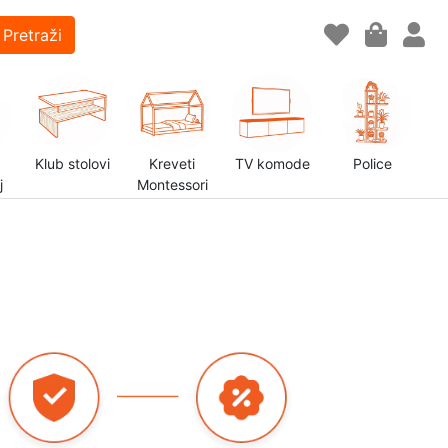
Pretraži
Klub stolovi
Kreveti
TV komode
Police
j
Montessori