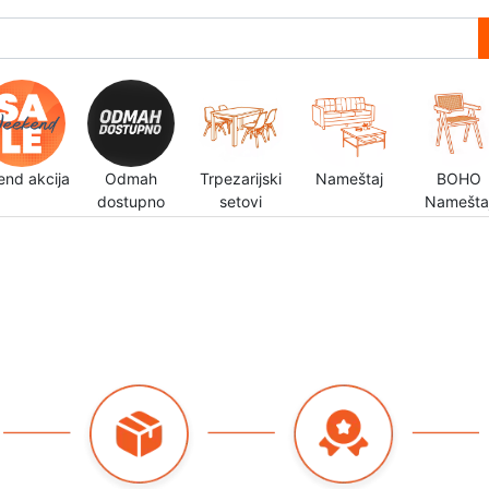
end akcija
Odmah
Trpezarijski
Nameštaj
BOHO
dostupno
setovi
Namešta