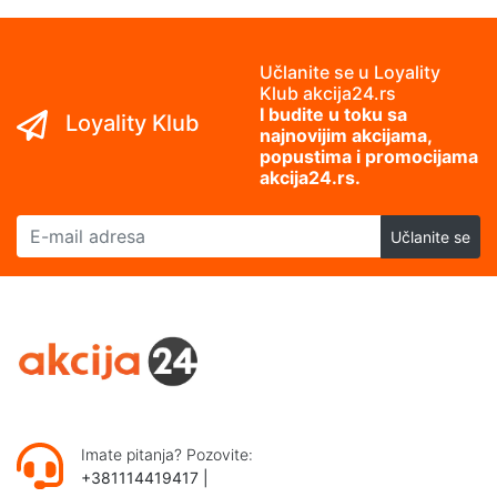
Učlanite se u Loyality
Klub akcija24.rs
I budite u toku sa
Loyality Klub
najnovijim akcijama,
popustima i promocijama
akcija24.rs.
E-mail adresa
Učlanite se
Imate pitanja? Pozovite:
+381114419417
|