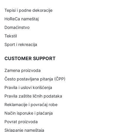
Tepisi i podne dekoracije
HoReCa nameštaj
Domaćinstvo
Tekstil
Sport i rekreacija
CUSTOMER SUPPORT
Zamena proizvoda
Često postavljana pitanja (ČPP)
Pravila i uslovi korišćenja
Pravila zaštite ličnih podataka
Reklamacije i povraćaj robe
Način isporuke i plaćanja
Povrat proizvoda
Sklapanje nameštaja