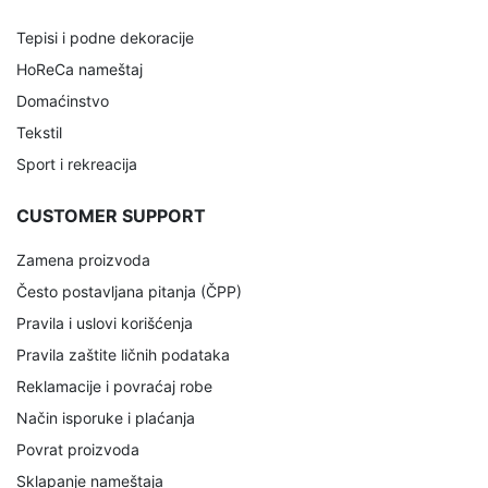
Tepisi i podne dekoracije
HoReCa nameštaj
Domaćinstvo
Tekstil
Sport i rekreacija
CUSTOMER SUPPORT
Zamena proizvoda
Često postavljana pitanja (ČPP)
Pravila i uslovi korišćenja
Pravila zaštite ličnih podataka
Reklamacije i povraćaj robe
Način isporuke i plaćanja
Povrat proizvoda
Sklapanje nameštaja