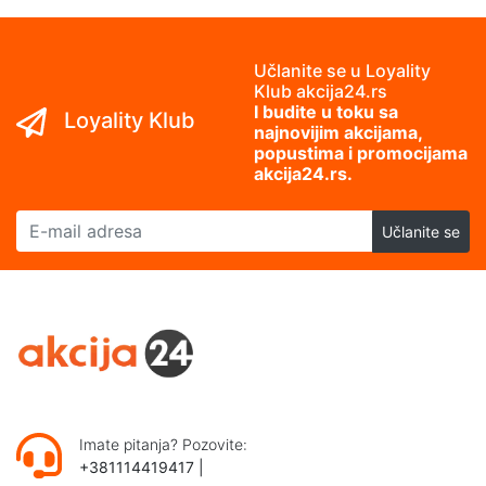
Učlanite se u Loyality
Klub akcija24.rs
I budite u toku sa
Loyality Klub
najnovijim akcijama,
popustima i promocijama
akcija24.rs.
E-mail adresa
Učlanite se
Imate pitanja? Pozovite:
+381114419417
|