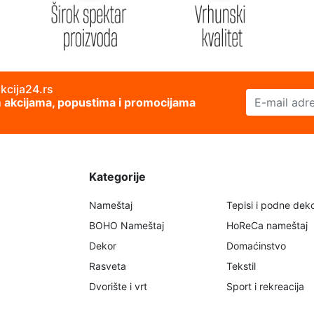
akcija24.rs
E-mail adresa
im akcijama, popustima i promocijama
Kategorije
Nameštaj
Tepisi i podne deko
BOHO Nameštaj
HoReCa nameštaj
Dekor
Domaćinstvo
Rasveta
Tekstil
Dvorište i vrt
Sport i rekreacija