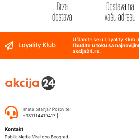
Učlanite se u Loyality Klub 
Loyality Klub
I budite u toku sa najnovij
akcija24.rs.
Imate pitanja? Pozovite:
+381114419417
|
Kontakt
Pablik Media Viral doo Beograd