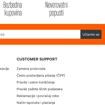
Učlanite se
CUSTOMER SUPPORT
racije
Zamena proizvoda
Često postavljana pitanja (ČPP)
Pravila i uslovi korišćenja
Pravila zaštite ličnih podataka
Reklamacije i povraćaj robe
Način isporuke i plaćanja