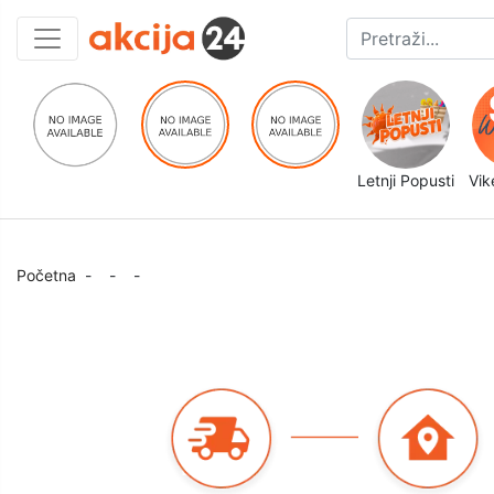
Letnji Popusti
Vik
Početna
-
-
-