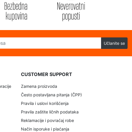
Učlanite se
CUSTOMER SUPPORT
racije
Zamena proizvoda
Često postavljana pitanja (ČPP)
Pravila i uslovi korišćenja
Pravila zaštite ličnih podataka
Reklamacije i povraćaj robe
Način isporuke i plaćanja