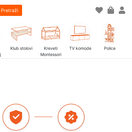
Pretraži
Klub stolovi
Kreveti
TV komode
Police
j
Montessori