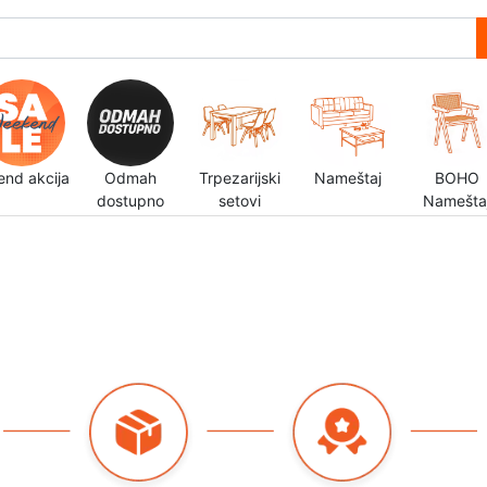
end akcija
Odmah
Trpezarijski
Nameštaj
BOHO
dostupno
setovi
Namešta