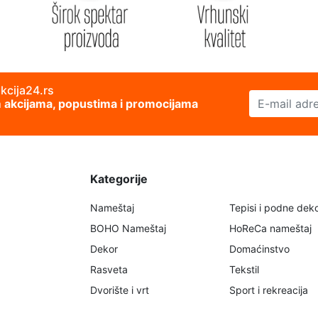
akcija24.rs
E-mail adresa
im akcijama, popustima i promocijama
Kategorije
Nameštaj
Tepisi i podne deko
BOHO Nameštaj
HoReCa nameštaj
Dekor
Domaćinstvo
Rasveta
Tekstil
Dvorište i vrt
Sport i rekreacija