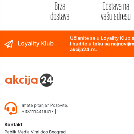
Učlanite se u Loyality Klub 
Loyality Klub
I budite u toku sa najnovij
akcija24.rs.
Imate pitanja? Pozovite:
+381114419417
|
Kontakt
Pablik Media Viral doo Beograd