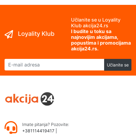
Učlanite se u Loyality
Klub akcija24.rs
I budite u toku sa
Loyality Klub
najnovijim akcijama,
popustima i promocijama
akcija24.rs.
E-mail adresa
Učlanite se
Imate pitanja? Pozovite:
+381114419417
|