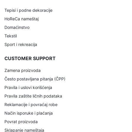
Tepisi i podne dekoracije
HoReCa nameštaj
Domaćinstvo
Tekstil
Sport i rekreacija
CUSTOMER SUPPORT
Zamena proizvoda
Često postavljana pitanja (ČPP)
Pravila i uslovi korišćenja
Pravila zaštite ličnih podataka
Reklamacije i povraćaj robe
Način isporuke i plaćanja
Povrat proizvoda
Sklapanje nameštaja