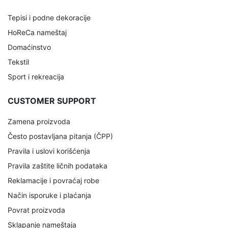
Tepisi i podne dekoracije
HoReCa nameštaj
Domaćinstvo
Tekstil
Sport i rekreacija
CUSTOMER SUPPORT
Zamena proizvoda
Često postavljana pitanja (ČPP)
Pravila i uslovi korišćenja
Pravila zaštite ličnih podataka
Reklamacije i povraćaj robe
Način isporuke i plaćanja
Povrat proizvoda
Sklapanje nameštaja