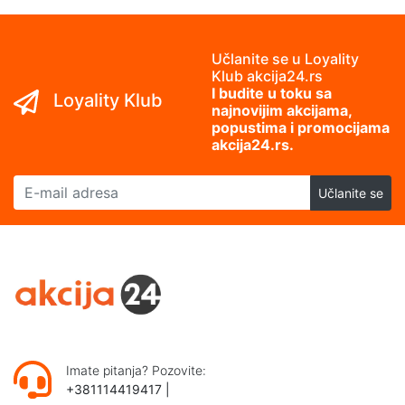
Učlanite se u Loyality
Klub akcija24.rs
I budite u toku sa
Loyality Klub
najnovijim akcijama,
popustima i promocijama
akcija24.rs.
E-mail adresa
Učlanite se
Imate pitanja? Pozovite:
+381114419417
|