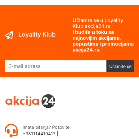
Učlanite se u Loyality
Klub akcija24.rs
I budite u toku sa
Loyality Klub
najnovijim akcijama,
popustima i promocijama
akcija24.rs.
E-mail adresa
Učlanite se
Imate pitanja? Pozovite:
+381114419417
|