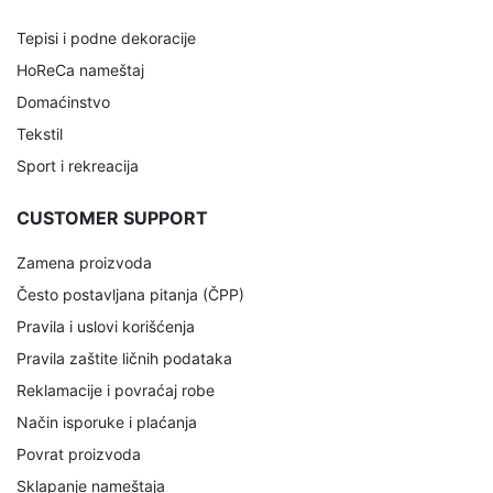
Tepisi i podne dekoracije
HoReCa nameštaj
Domaćinstvo
Tekstil
Sport i rekreacija
CUSTOMER SUPPORT
Zamena proizvoda
Često postavljana pitanja (ČPP)
Pravila i uslovi korišćenja
Pravila zaštite ličnih podataka
Reklamacije i povraćaj robe
Način isporuke i plaćanja
Povrat proizvoda
Sklapanje nameštaja