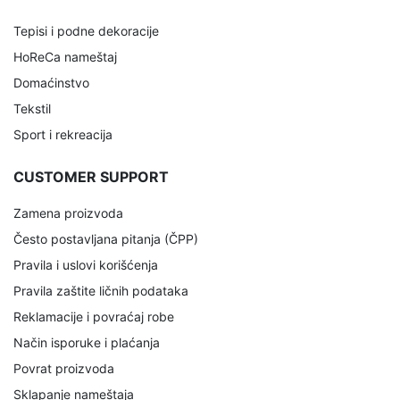
Tepisi i podne dekoracije
HoReCa nameštaj
Domaćinstvo
Tekstil
Sport i rekreacija
CUSTOMER SUPPORT
Zamena proizvoda
Često postavljana pitanja (ČPP)
Pravila i uslovi korišćenja
Pravila zaštite ličnih podataka
Reklamacije i povraćaj robe
Način isporuke i plaćanja
Povrat proizvoda
Sklapanje nameštaja