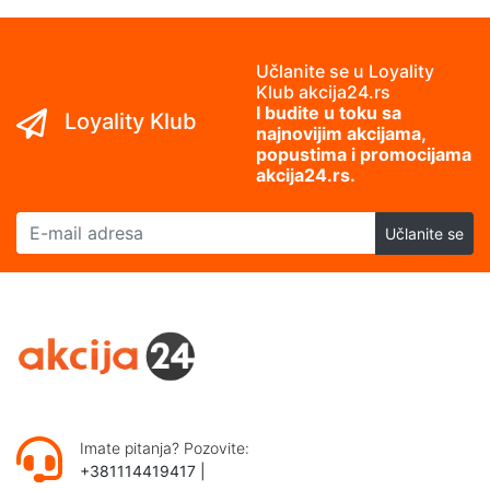
Učlanite se u Loyality
Klub akcija24.rs
I budite u toku sa
Loyality Klub
najnovijim akcijama,
popustima i promocijama
akcija24.rs.
E-mail adresa
Učlanite se
Imate pitanja? Pozovite:
+381114419417
|