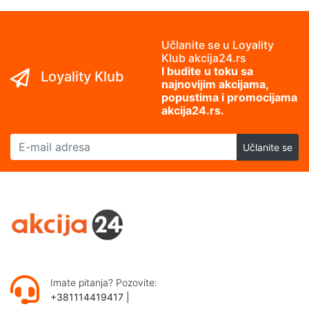
Učlanite se u Loyality
Klub akcija24.rs
I budite u toku sa
Loyality Klub
najnovijim akcijama,
popustima i promocijama
akcija24.rs.
E-mail adresa
Učlanite se
Imate pitanja? Pozovite:
+381114419417
|