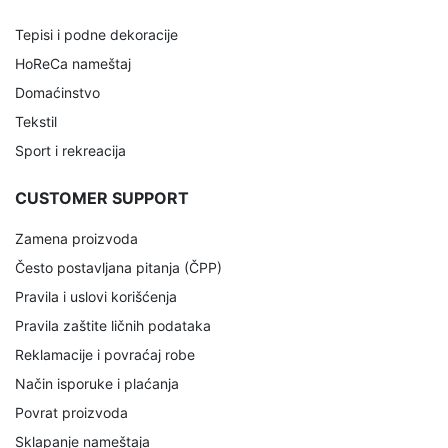
Tepisi i podne dekoracije
HoReCa nameštaj
Domaćinstvo
Tekstil
Sport i rekreacija
CUSTOMER SUPPORT
Zamena proizvoda
Često postavljana pitanja (ČPP)
Pravila i uslovi korišćenja
Pravila zaštite ličnih podataka
Reklamacije i povraćaj robe
Način isporuke i plaćanja
Povrat proizvoda
Sklapanje nameštaja