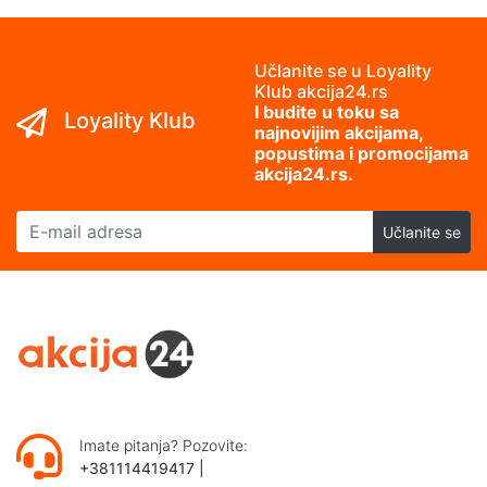
Učlanite se u Loyality
Klub akcija24.rs
I budite u toku sa
Loyality Klub
najnovijim akcijama,
popustima i promocijama
akcija24.rs.
E-mail adresa
Učlanite se
Imate pitanja? Pozovite:
+381114419417
|