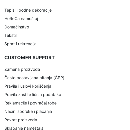
Tepisi i podne dekoracije
HoReCa nameštaj
Domaćinstvo
Tekstil
Sport i rekreacija
CUSTOMER SUPPORT
Zamena proizvoda
Često postavljana pitanja (ČPP)
Pravila i uslovi korišćenja
Pravila zaštite ličnih podataka
Reklamacije i povraćaj robe
Način isporuke i plaćanja
Povrat proizvoda
Sklapanje nameštaja