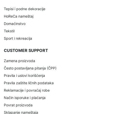
Tepisi i podne dekoracije
HoReCa nameštaj
Domaćinstvo
Tekstil
Sport i rekreacija
CUSTOMER SUPPORT
Zamena proizvoda
Često postavljana pitanja (ČPP)
Pravila i uslovi korišćenja
Pravila zaštite ličnih podataka
Reklamacije i povraćaj robe
Način isporuke i plaćanja
Povrat proizvoda
Sklapanje nameštaja