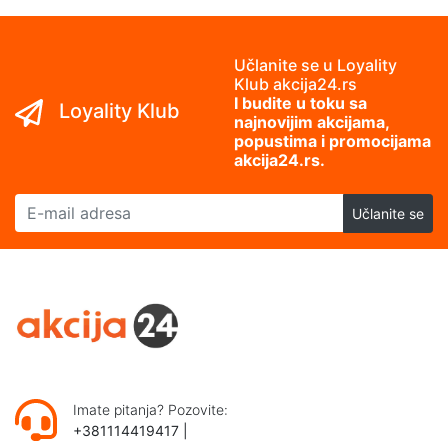
Učlanite se u Loyality
Klub akcija24.rs
I budite u toku sa
Loyality Klub
najnovijim akcijama,
popustima i promocijama
akcija24.rs.
E-mail adresa
Učlanite se
Imate pitanja? Pozovite:
+381114419417
|