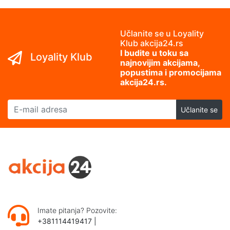
Učlanite se u Loyality
Klub akcija24.rs
I budite u toku sa
Loyality Klub
najnovijim akcijama,
popustima i promocijama
akcija24.rs.
E-mail adresa
Učlanite se
Imate pitanja? Pozovite:
+381114419417
|