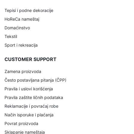
Tepisi i podne dekoracije
HoReCa nameštaj
Domaćinstvo
Tekstil
Sport i rekreacija
CUSTOMER SUPPORT
Zamena proizvoda
Često postavljana pitanja (ČPP)
Pravila i uslovi korišćenja
Pravila zaštite ličnih podataka
Reklamacije i povraćaj robe
Način isporuke i plaćanja
Povrat proizvoda
Sklapanje nameštaja