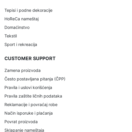
Tepisi i podne dekoracije
HoReCa nameštaj
Domaćinstvo
Tekstil
Sport i rekreacija
CUSTOMER SUPPORT
Zamena proizvoda
Često postavljana pitanja (ČPP)
Pravila i uslovi korišćenja
Pravila zaštite ličnih podataka
Reklamacije i povraćaj robe
Način isporuke i plaćanja
Povrat proizvoda
Sklapanje nameštaja