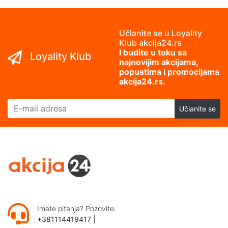
Učlanite se u Loyality
Klub akcija24.rs
I budite u toku sa
Loyality Klub
najnovijim akcijama,
popustima i promocijama
akcija24.rs.
E-mail adresa
Učlanite se
Imate pitanja? Pozovite:
+381114419417
|