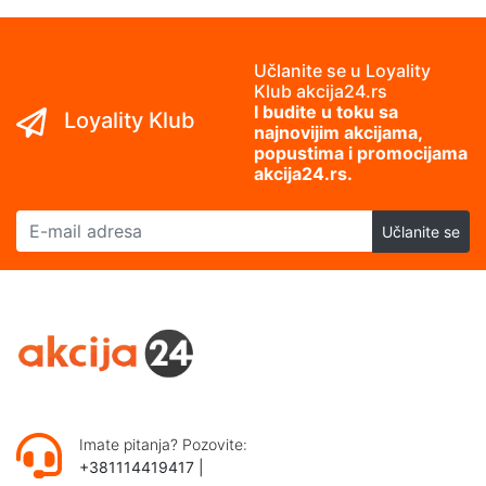
Učlanite se u Loyality
Klub akcija24.rs
I budite u toku sa
Loyality Klub
najnovijim akcijama,
popustima i promocijama
akcija24.rs.
E-mail adresa
Učlanite se
Imate pitanja? Pozovite:
+381114419417
|