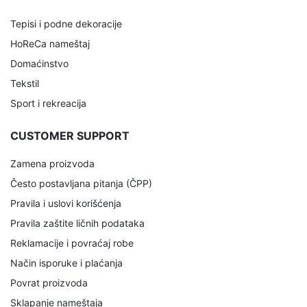
Tepisi i podne dekoracije
HoReCa nameštaj
Domaćinstvo
Tekstil
Sport i rekreacija
CUSTOMER SUPPORT
Zamena proizvoda
Često postavljana pitanja (ČPP)
Pravila i uslovi korišćenja
Pravila zaštite ličnih podataka
Reklamacije i povraćaj robe
Način isporuke i plaćanja
Povrat proizvoda
Sklapanje nameštaja