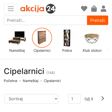
Pretraži
Nameštaj
Cipelarnici
Police
Klub stolovi
TV
Cipelarnici
(148)
Početna
-
Nameštaj
-
Cipelarnici
ОД 5