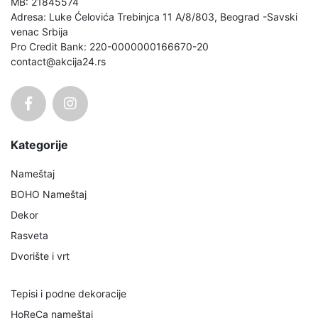
MB: 21845574
Adresa: Luke Ćelovića Trebinjca 11 A/8/803, Beograd -Savski
venac Srbija
Pro Credit Bank: 220-0000000166670-20
contact@akcija24.rs
Kategorije
Nameštaj
BOHO Nameštaj
Dekor
Rasveta
Dvorište i vrt
Tepisi i podne dekoracije
HoReCa nameštaj