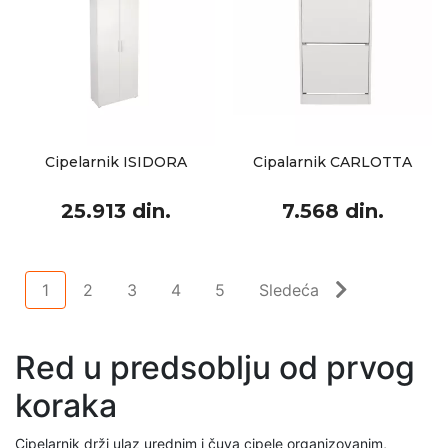
Cipelarnik ISIDORA
Cipalarnik CARLOTTA
25.913 din.
7.568 din.
1
2
3
4
5
Sledeća
Red u predsoblju od prvog
koraka
Cipelarnik drži ulaz urednim i čuva cipele organizovanim,