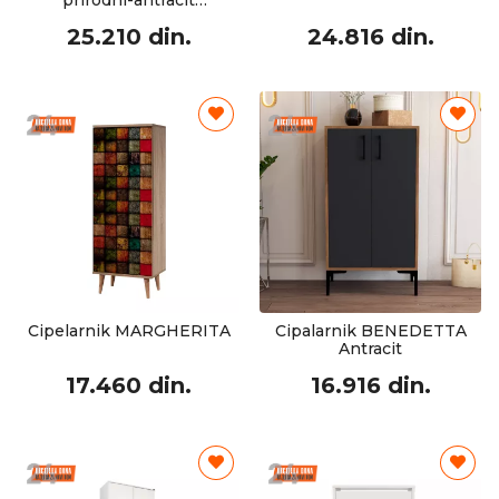
prirodni-antracit
57.2x35.5x185.6cm
25.210 din.
24.816 din.
Cipelarnik MARGHERITA
Cipalarnik BENEDETTA
Antracit
17.460 din.
16.916 din.