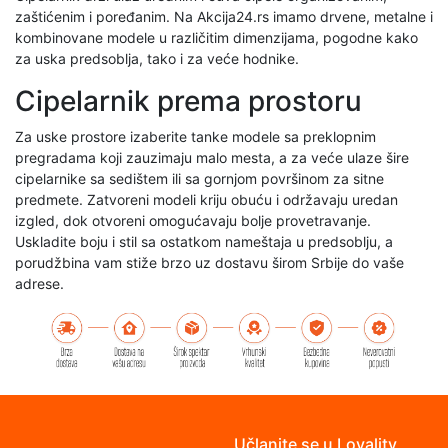
zaštićenim i poređanim. Na Akcija24.rs imamo drvene, metalne i
kombinovane modele u različitim dimenzijama, pogodne kako
za uska predsoblja, tako i za veće hodnike.
Cipelarnik prema prostoru
Za uske prostore izaberite tanke modele sa preklopnim
pregradama koji zauzimaju malo mesta, a za veće ulaze šire
cipelarnike sa sedištem ili sa gornjom površinom za sitne
predmete. Zatvoreni modeli kriju obuću i održavaju uredan
izgled, dok otvoreni omogućavaju bolje provetravanje.
Uskladite boju i stil sa ostatkom nameštaja u predsoblju, a
porudžbina vam stiže brzo uz dostavu širom Srbije do vaše
adrese.
Učlanite se u Loyality