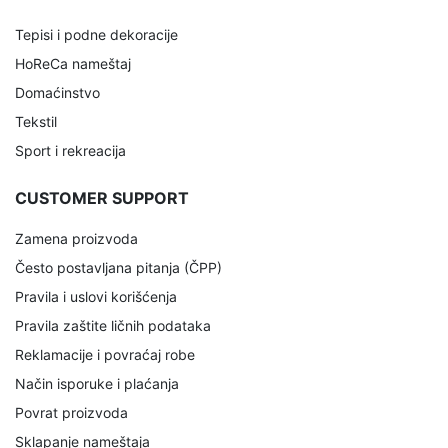
Tepisi i podne dekoracije
HoReCa nameštaj
Domaćinstvo
Tekstil
Sport i rekreacija
CUSTOMER SUPPORT
Zamena proizvoda
Često postavljana pitanja (ČPP)
Pravila i uslovi korišćenja
Pravila zaštite ličnih podataka
Reklamacije i povraćaj robe
Način isporuke i plaćanja
Povrat proizvoda
Sklapanje nameštaja