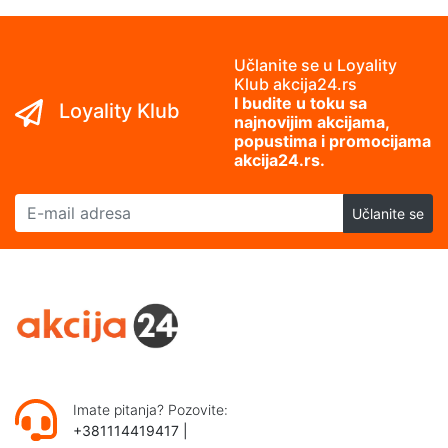
Učlanite se u Loyality
Klub akcija24.rs
I budite u toku sa
Loyality Klub
najnovijim akcijama,
popustima i promocijama
akcija24.rs.
E-mail adresa
Učlanite se
Imate pitanja? Pozovite:
+381114419417
|