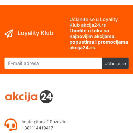
Učlanite se u Loyality
Klub akcija24.rs
I budite u toku sa
Loyality Klub
najnovijim akcijama,
popustima i promocijama
akcija24.rs.
E-mail adresa
Učlanite se
Imate pitanja? Pozovite:
+381114419417
|