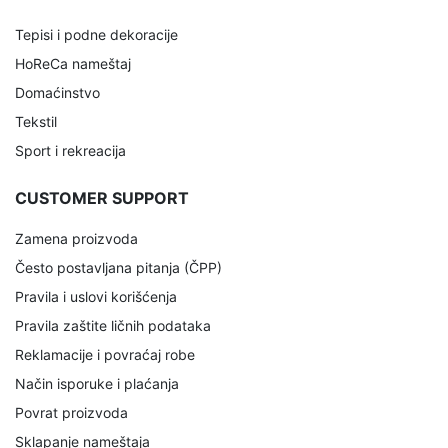
Tepisi i podne dekoracije
HoReCa nameštaj
Domaćinstvo
Tekstil
Sport i rekreacija
CUSTOMER SUPPORT
Zamena proizvoda
Često postavljana pitanja (ČPP)
Pravila i uslovi korišćenja
Pravila zaštite ličnih podataka
Reklamacije i povraćaj robe
Način isporuke i plaćanja
Povrat proizvoda
Sklapanje nameštaja