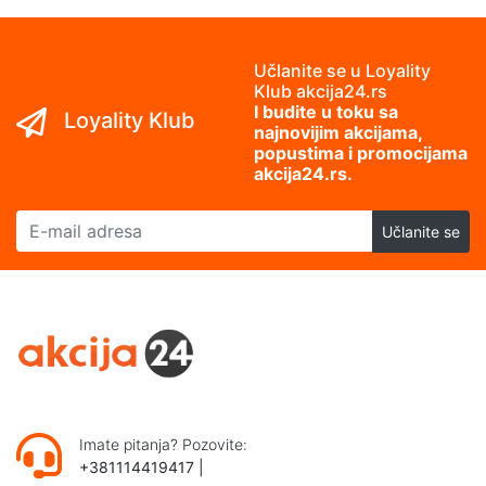
Učlanite se u Loyality
Klub akcija24.rs
I budite u toku sa
Loyality Klub
najnovijim akcijama,
popustima i promocijama
akcija24.rs.
E-mail adresa
Učlanite se
Imate pitanja? Pozovite:
+381114419417
|