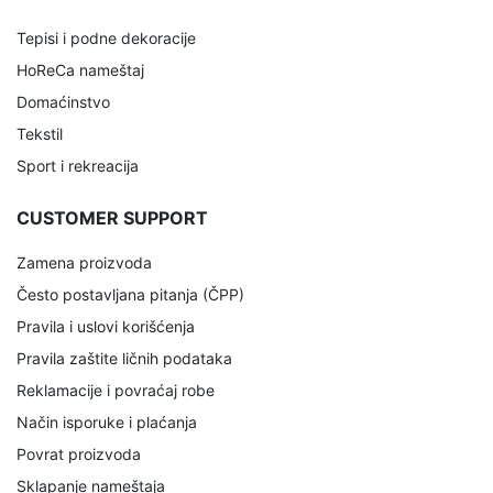
Tepisi i podne dekoracije
HoReCa nameštaj
Domaćinstvo
Tekstil
Sport i rekreacija
CUSTOMER SUPPORT
Zamena proizvoda
Često postavljana pitanja (ČPP)
Pravila i uslovi korišćenja
Pravila zaštite ličnih podataka
Reklamacije i povraćaj robe
Način isporuke i plaćanja
Povrat proizvoda
Sklapanje nameštaja