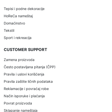
Tepisi i podne dekoracije
HoReCa nameštaj
Domaćinstvo
Tekstil
Sport i rekreacija
CUSTOMER SUPPORT
Zamena proizvoda
Često postavljana pitanja (ČPP)
Pravila i uslovi korišćenja
Pravila zaštite ličnih podataka
Reklamacije i povraćaj robe
Način isporuke i plaćanja
Povrat proizvoda
Sklapanje nameštaja