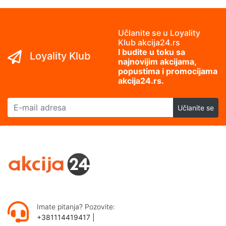
Učlanite se u Loyality
Klub akcija24.rs
I budite u toku sa
Loyality Klub
najnovijim akcijama,
popustima i promocijama
akcija24.rs.
E-mail adresa
Učlanite se
Imate pitanja? Pozovite:
+381114419417
|