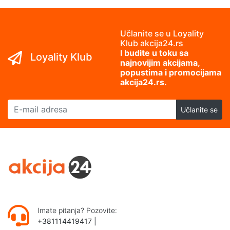
Učlanite se u Loyality
Klub akcija24.rs
I budite u toku sa
Loyality Klub
najnovijim akcijama,
popustima i promocijama
akcija24.rs.
E-mail adresa
Učlanite se
Imate pitanja? Pozovite:
+381114419417
|