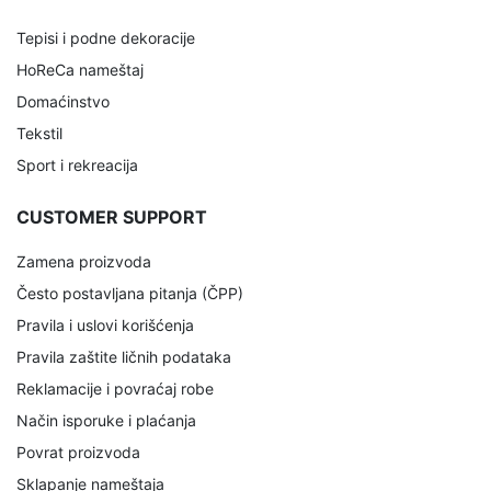
Tepisi i podne dekoracije
HoReCa nameštaj
Domaćinstvo
Tekstil
Sport i rekreacija
CUSTOMER SUPPORT
Zamena proizvoda
Često postavljana pitanja (ČPP)
Pravila i uslovi korišćenja
Pravila zaštite ličnih podataka
Reklamacije i povraćaj robe
Način isporuke i plaćanja
Povrat proizvoda
Sklapanje nameštaja