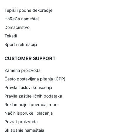
Tepisi i podne dekoracije
HoReCa nameštaj
Domaćinstvo
Tekstil
Sport i rekreacija
CUSTOMER SUPPORT
Zamena proizvoda
Često postavljana pitanja (ČPP)
Pravila i uslovi korišćenja
Pravila zaštite ličnih podataka
Reklamacije i povraćaj robe
Način isporuke i plaćanja
Povrat proizvoda
Sklapanje nameštaja