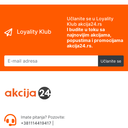
Učlanite se u Loyality
Klub akcija24.rs
I budite u toku sa
Loyality Klub
najnovijim akcijama,
popustima i promocijama
akcija24.rs.
E-mail adresa
Učlanite se
Imate pitanja? Pozovite:
+381114419417
|