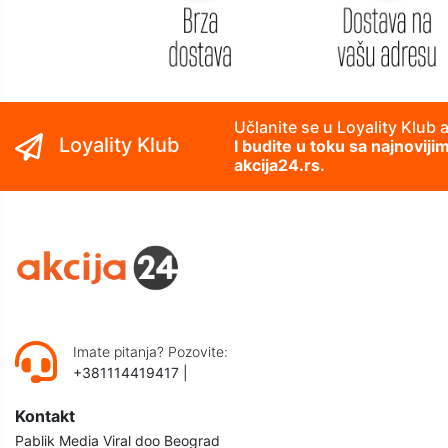
Učlanite se u Loyality Klub 
Loyality Klub
I budite u toku sa najnovij
akcija24.rs.
Imate pitanja? Pozovite:
+381114419417
|
Kontakt
Pablik Media Viral doo Beograd