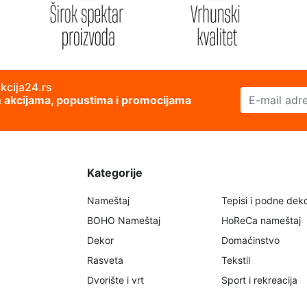
akcija24.rs
E-mail adresa
im akcijama, popustima i promocijama
Kategorije
Nameštaj
Tepisi i podne deko
BOHO Nameštaj
HoReCa nameštaj
Dekor
Domaćinstvo
Rasveta
Tekstil
Dvorište i vrt
Sport i rekreacija