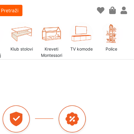
Pretraži
Klub stolovi
Kreveti
TV komode
Police
j
Montessori