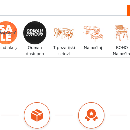
end akcija
Odmah
Trpezarijski
Nameštaj
BOHO
dostupno
setovi
Namešta