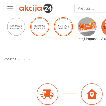
Letnji Popusti
Vik
Početna
-
-
-