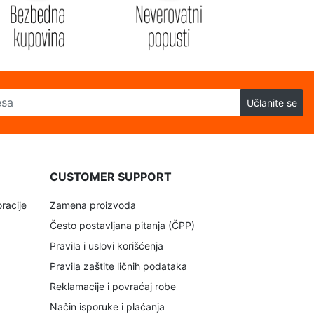
Učlanite se
CUSTOMER SUPPORT
racije
Zamena proizvoda
Često postavljana pitanja (ČPP)
Pravila i uslovi korišćenja
Pravila zaštite ličnih podataka
Reklamacije i povraćaj robe
Način isporuke i plaćanja