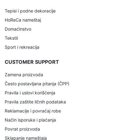
Tepisi i podne dekoracije
HoReCa nameštaj
Domaćinstvo
Tekstil
Sport i rekreacija
CUSTOMER SUPPORT
Zamena proizvoda
Često postavljana pitanja (ČPP)
Pravila i uslovi korišćenja
Pravila zaštite ličnih podataka
Reklamacije i povraćaj robe
Način isporuke i plaćanja
Povrat proizvoda
Sklapanje nameštaja