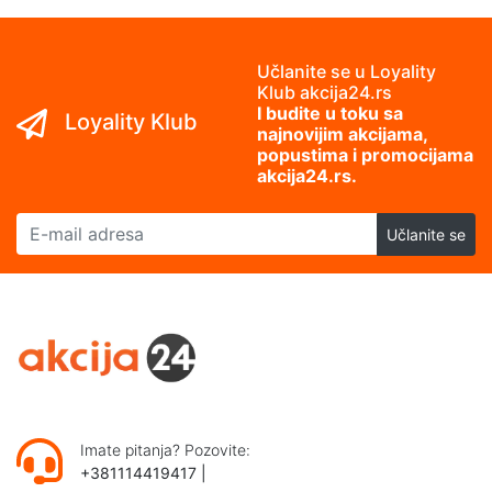
Učlanite se u Loyality
Klub akcija24.rs
I budite u toku sa
Loyality Klub
najnovijim akcijama,
popustima i promocijama
akcija24.rs.
E-mail adresa
Učlanite se
Imate pitanja? Pozovite:
+381114419417
|