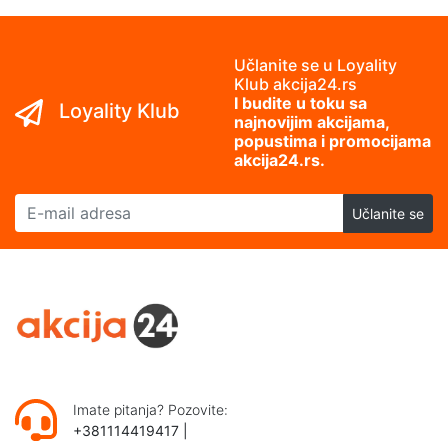
Učlanite se u Loyality
Klub akcija24.rs
I budite u toku sa
Loyality Klub
najnovijim akcijama,
popustima i promocijama
akcija24.rs.
E-mail adresa
Učlanite se
Imate pitanja? Pozovite:
+381114419417
|