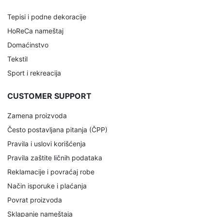
Tepisi i podne dekoracije
HoReCa nameštaj
Domaćinstvo
Tekstil
Sport i rekreacija
CUSTOMER SUPPORT
Zamena proizvoda
Često postavljana pitanja (ČPP)
Pravila i uslovi korišćenja
Pravila zaštite ličnih podataka
Reklamacije i povraćaj robe
Način isporuke i plaćanja
Povrat proizvoda
Sklapanje nameštaja