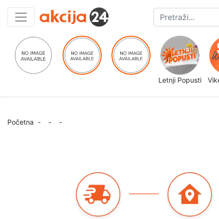
Letnji Popusti
Vik
Početna
-
-
-