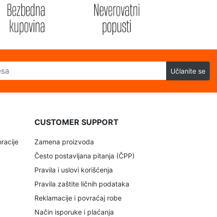
Učlanite se
CUSTOMER SUPPORT
racije
Zamena proizvoda
Često postavljana pitanja (ČPP)
Pravila i uslovi korišćenja
Pravila zaštite ličnih podataka
Reklamacije i povraćaj robe
Način isporuke i plaćanja