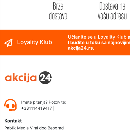
Učlanite se u Loyality Klub 
Loyality Klub
I budite u toku sa najnovij
akcija24.rs.
Imate pitanja? Pozovite:
+381114419417
|
Kontakt
Pablik Media Viral doo Beograd