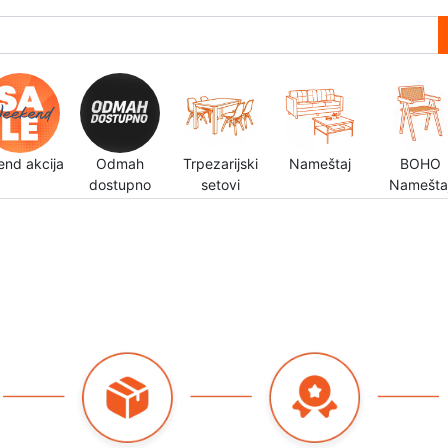
end akcija
Odmah
Trpezarijski
Nameštaj
BOHO
dostupno
setovi
Namešta