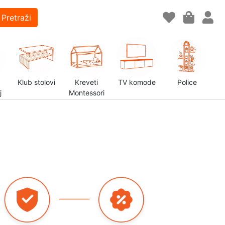
Pretraži
Klub stolovi
Kreveti
TV komode
Police
j
Montessori