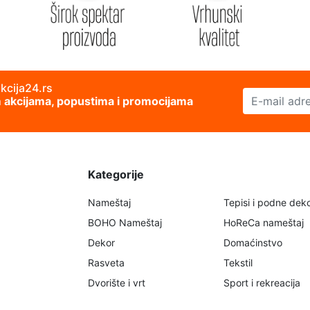
akcija24.rs
E-mail adresa
im akcijama, popustima i promocijama
Kategorije
Nameštaj
Tepisi i podne deko
BOHO Nameštaj
HoReCa nameštaj
Dekor
Domaćinstvo
Rasveta
Tekstil
Dvorište i vrt
Sport i rekreacija