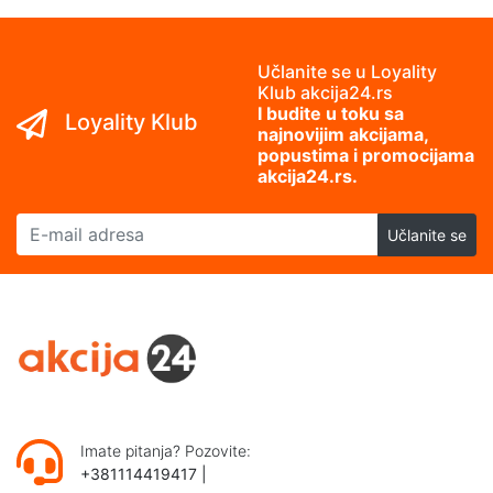
Učlanite se u Loyality
Klub akcija24.rs
I budite u toku sa
Loyality Klub
najnovijim akcijama,
popustima i promocijama
akcija24.rs.
E-mail adresa
Učlanite se
Imate pitanja? Pozovite:
+381114419417
|