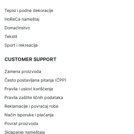
Tepisi i podne dekoracije
HoReCa nameštaj
Domaćinstvo
Tekstil
Sport i rekreacija
CUSTOMER SUPPORT
Zamena proizvoda
Često postavljana pitanja (ČPP)
Pravila i uslovi korišćenja
Pravila zaštite ličnih podataka
Reklamacije i povraćaj robe
Način isporuke i plaćanja
Povrat proizvoda
Sklapanje nameštaja