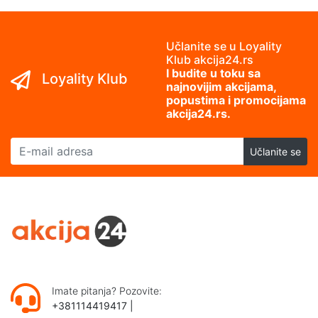
Učlanite se u Loyality
Klub akcija24.rs
I budite u toku sa
Loyality Klub
najnovijim akcijama,
popustima i promocijama
akcija24.rs.
E-mail adresa
Učlanite se
Imate pitanja? Pozovite:
+381114419417
|