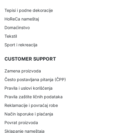
Tepisi i podne dekoracije
HoReCa nameštaj
Domaćinstvo
Tekstil
Sport i rekreacija
CUSTOMER SUPPORT
Zamena proizvoda
Često postavljana pitanja (ČPP)
Pravila i uslovi korišćenja
Pravila zaštite ličnih podataka
Reklamacije i povraćaj robe
Način isporuke i plaćanja
Povrat proizvoda
Sklapanje nameštaja