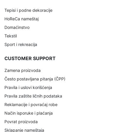
Tepisi i podne dekoracije
HoReCa nameštaj
Domaćinstvo
Tekstil
Sport i rekreacija
CUSTOMER SUPPORT
Zamena proizvoda
Često postavljana pitanja (ČPP)
Pravila i uslovi korišćenja
Pravila zaštite ličnih podataka
Reklamacije i povraćaj robe
Način isporuke i plaćanja
Povrat proizvoda
Sklapanje nameštaja