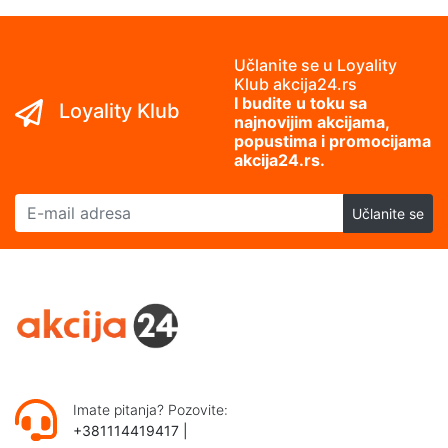
Učlanite se u Loyality
Klub akcija24.rs
I budite u toku sa
Loyality Klub
najnovijim akcijama,
popustima i promocijama
akcija24.rs.
E-mail adresa
Učlanite se
Imate pitanja? Pozovite:
+381114419417
|