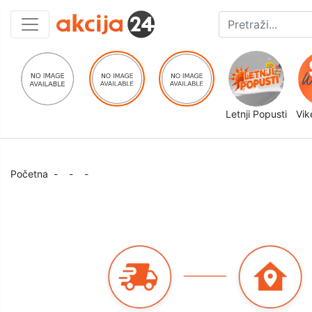
Letnji Popusti
Vik
Početna
-
-
-