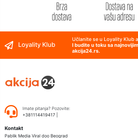
Učlanite se u Loyality Klub 
Loyality Klub
I budite u toku sa najnovij
akcija24.rs.
Imate pitanja? Pozovite:
+381114419417
|
Kontakt
Pablik Media Viral doo Beograd