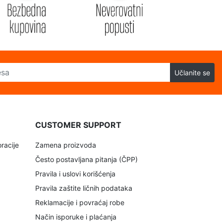
Učlanite se
CUSTOMER SUPPORT
racije
Zamena proizvoda
Često postavljana pitanja (ČPP)
Pravila i uslovi korišćenja
Pravila zaštite ličnih podataka
Reklamacije i povraćaj robe
Način isporuke i plaćanja