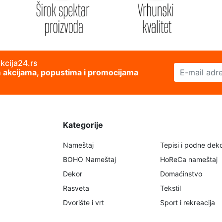
akcija24.rs
E-mail adresa
im akcijama, popustima i promocijama
Kategorije
Nameštaj
Tepisi i podne deko
BOHO Nameštaj
HoReCa nameštaj
Dekor
Domaćinstvo
Rasveta
Tekstil
Dvorište i vrt
Sport i rekreacija