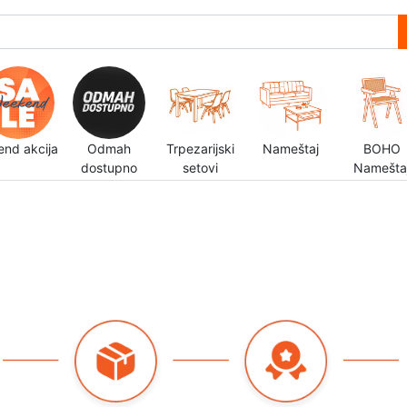
end akcija
Odmah
Trpezarijski
Nameštaj
BOHO
dostupno
setovi
Namešta