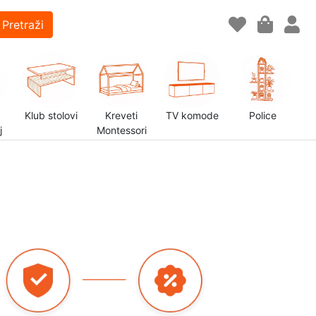
Pretraži
Klub stolovi
Kreveti
TV komode
Police
j
Montessori