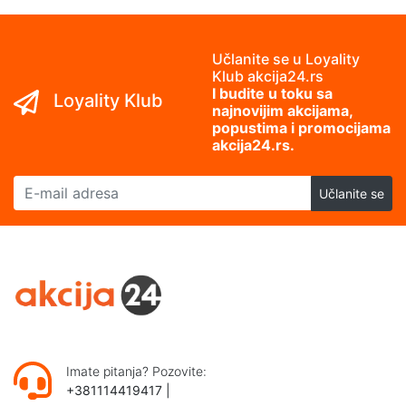
Učlanite se u Loyality
Klub akcija24.rs
I budite u toku sa
Loyality Klub
najnovijim akcijama,
popustima i promocijama
akcija24.rs.
E-mail adresa
Učlanite se
Imate pitanja? Pozovite:
+381114419417
|