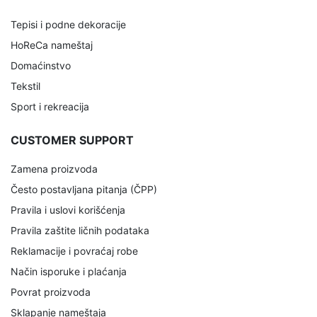
Tepisi i podne dekoracije
HoReCa nameštaj
Domaćinstvo
Tekstil
Sport i rekreacija
CUSTOMER SUPPORT
Zamena proizvoda
Često postavljana pitanja (ČPP)
Pravila i uslovi korišćenja
Pravila zaštite ličnih podataka
Reklamacije i povraćaj robe
Način isporuke i plaćanja
Povrat proizvoda
Sklapanje nameštaja