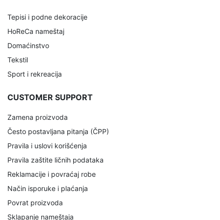
Tepisi i podne dekoracije
HoReCa nameštaj
Domaćinstvo
Tekstil
Sport i rekreacija
CUSTOMER SUPPORT
Zamena proizvoda
Često postavljana pitanja (ČPP)
Pravila i uslovi korišćenja
Pravila zaštite ličnih podataka
Reklamacije i povraćaj robe
Način isporuke i plaćanja
Povrat proizvoda
Sklapanje nameštaja