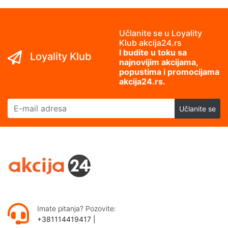
Učlanite se u Loyality
Klub akcija24.rs
I budite u toku sa
Loyality Klub
najnovijim akcijama,
popustima i promocijama
akcija24.rs.
E-mail adresa
Učlanite se
Imate pitanja? Pozovite:
+381114419417
|