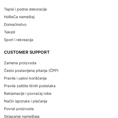
Tepisi i podne dekoracije
HoReCa nameštaj
Domaćinstvo
Tekstil
Sport i rekreacija
CUSTOMER SUPPORT
Zamena proizvoda
Često postavljana pitanja (ČPP)
Pravila i uslovi korišćenja
Pravila zaštite ličnih podataka
Reklamacije i povraćaj robe
Način isporuke i plaćanja
Povrat proizvoda
Sklapanje nameštaja