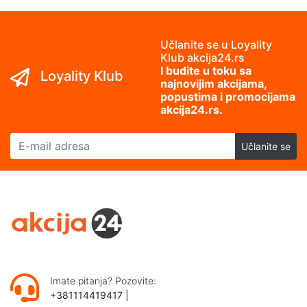
Učlanite se u Loyality
Klub akcija24.rs
I budite u toku sa
Loyality Klub
najnovijim akcijama,
popustima i promocijama
akcija24.rs.
E-mail adresa
Učlanite se
Imate pitanja? Pozovite:
+381114419417
|