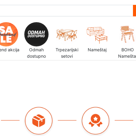
end akcija
Odmah
Trpezarijski
Nameštaj
BOHO
dostupno
setovi
Namešta