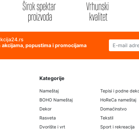
akcija24.rs
E-mail adresa
im akcijama, popustima i promocijama
Kategorije
Nameštaj
Tepisi i podne deko
BOHO Nameštaj
HoReCa nameštaj
Dekor
Domaćinstvo
Rasveta
Tekstil
Dvorište i vrt
Sport i rekreacija