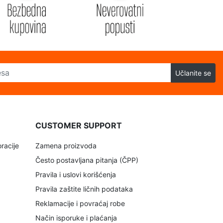
Učlanite se
CUSTOMER SUPPORT
racije
Zamena proizvoda
Često postavljana pitanja (ČPP)
Pravila i uslovi korišćenja
Pravila zaštite ličnih podataka
Reklamacije i povraćaj robe
Način isporuke i plaćanja