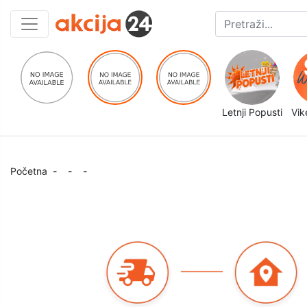
Letnji Popusti
Vik
Početna
-
-
-