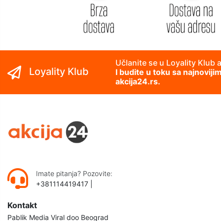
Učlanite se u Loyality Klub 
Loyality Klub
I budite u toku sa najnovij
akcija24.rs.
Imate pitanja? Pozovite:
+381114419417
|
Kontakt
Pablik Media Viral doo Beograd