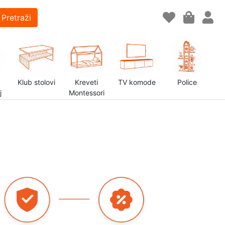
Pretraži
Klub stolovi
Kreveti
TV komode
Police
j
Montessori